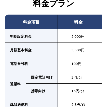
料金プラン
料金項目
料金
初期設定料金
5,000円
1
月額基本料金
3,500円
同
電話番号料
100円
I
固定電話向け
3円/分
通話料
I
携帯向け
15円/分
S
SMS送信料
9.8円/通