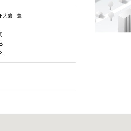
下大薗 豊
司
巳
之