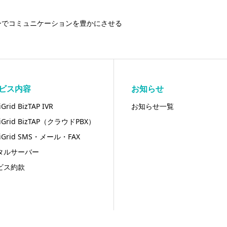
ーでコミュニケーションを豊かにさせる
ビス内容
お知らせ
Grid BizTAP IVR
お知らせ一覧
iGrid BizTAP（クラウドPBX）
iGrid SMS・メール・FAX
タルサーバー
ビス約款
right ©
クラウドPBXでスマホ・携帯の内製化なら株式会社OmniGrid
All Rights Res